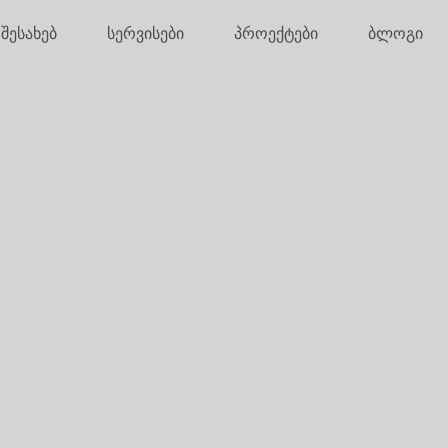
 შესახებ
სერვისები
პროექტები
ბლოგი
TRUSTED EXPERIENCE
როექტირება
ქაოტური ფანტაზიიდან მ
დ
სრული საპროექტო მომსახ