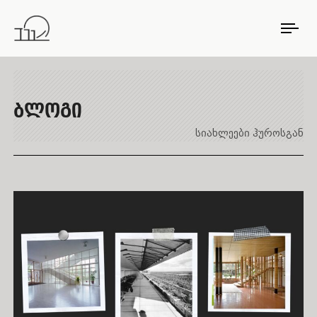
TO
NAV
ᲑᲚᲝᲒᲘ
სიახლეები ჰუროსგან