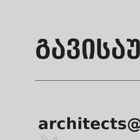
ᲒᲐᲕᲘᲡᲐ
architects