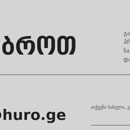
გა
ᲣᲑᲠᲝᲗ
პ
სა
დ
თქვენი სახელი, 
@huro.ge