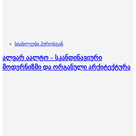
სიახლეები ჰუროსგან
ალვარ აალტო – სკანდინავიური
მოდერნიზმი და ორგანული არქიტექტურა