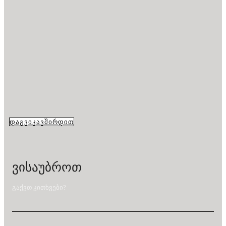
ᲓᲐᲒᲕᲘᲙᲐᲕᲨᲘᲠᲓᲘᲗ
ᲕᲘᲡᲐᲣᲑᲠᲝᲗ
გაქვთ კითხვები?