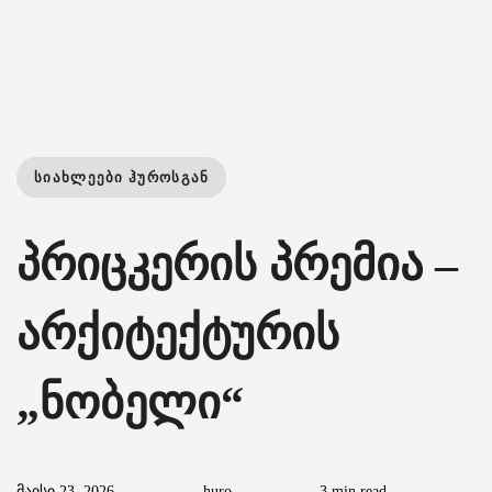
ᲡᲘᲐᲮᲚᲔᲔᲑᲘ ᲰᲣᲠᲝᲡᲒᲐᲜ
პრიცკერის პრემია –
არქიტექტურის
„ნობელი“
მაისი 23, 2026
huro
3 min read